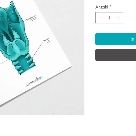
Anzahl
*
In