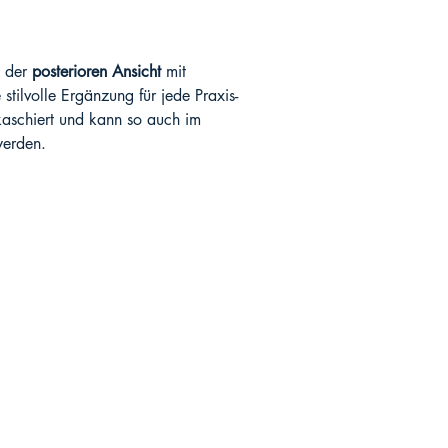
n der
posterioren Ansicht
mit
 stilvolle Ergänzung für jede Praxis-
 kaschiert und kann so auch im
werden.
SHOP
Social Me
FAQ
Instagram
AGBs
Datenschutzerklärung