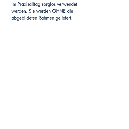
im Praxisalltag sorglos verwendet
werden. Sie werden
OHNE
die
abgebildeten Rahmen geliefert.
SprachMeer-Verlag
Sarah Strahl
Strandstraße 6
18225 Kühlungsborn
Social Media
Instagram