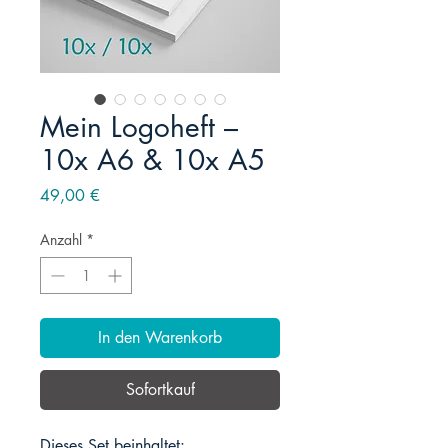
Mein Logoheft –
10x A6 & 10x A5
Preis
49,00 €
Anzahl
*
In den Warenkorb
Sofortkauf
Dieses Set beinhaltet: